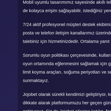
Mobil uyumlu tasarımımız sayesinde akıllı tel
de kolayca erişim sağlayabilir, istediğiniz yer
7/24 aktif profesyonel müşteri destek ekibimiz
posta ve telefon iletişim kanallarımız üzerin
talebiniz için hizmetinizdedir. Ortalama yanıt
Sorumlu oyun politikası çerçevesinde, kullanıc
oyun ortamında eğlenmesini sağlamak için gün
limit koyma araçları, soğuma periyotları ve s
sunmaktayız.
Jojobet olarak sürekli kendimizi geliştiriyor, ku
dikkate alarak platformumuzu her geçen gün 