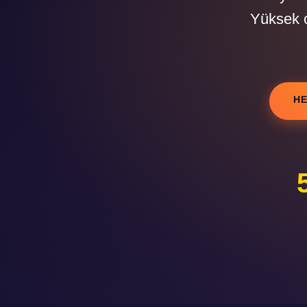
Yüksek o
HE