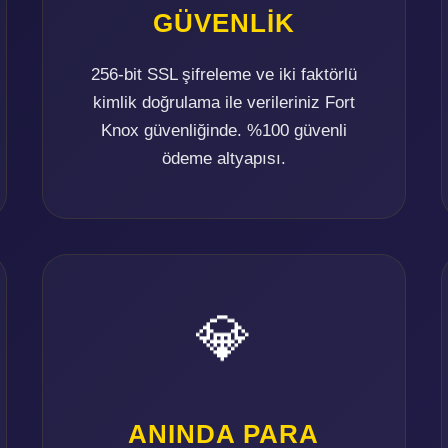
GÜVENLIK
256-bit SSL şifreleme ve iki faktörlü
kimlik doğrulama ile verileriniz Fort
Knox güvenliğinde. %100 güvenli
ödeme altyapısı.
💎
ANINDA PARA