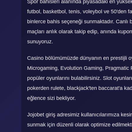
Spor bahisleri alanında piyasadaki en yüksek
futbol, basketbol, tenis, voleybol ve 50'den f
binlerce bahis seçeneği sunmaktadır. Canlı ba
maçları anlık olarak takip edip, anında kup
sunuyoruz.
Casino bölümümüzde dünyanın en prestijli oy
Microgaming, Evolution Gaming, Pragmatic Pl
popüler oyunlarını bulabilirsiniz. Slot oyunl
pokerden rulete, blackjack'ten baccarat'a ka
eğlence sizi bekliyor.
Jojobet giriş adresimiz kullanıcılarımıza kesi
sunmak için düzenli olarak optimize edilmek