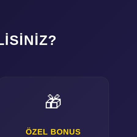
ISINIZ?
🎁
ÖZEL BONUS