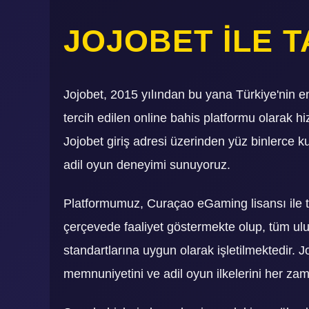
JOJOBET ILE T
Jojobet, 2015 yılından bu yana Türkiye'nin e
tercih edilen online bahis platformu olarak h
Jojobet giriş adresi üzerinden yüz binlerce ku
adil oyun deneyimi sunuyoruz.
Platformumuz, Curaçao eGaming lisansı ile 
çerçevede faaliyet göstermekte olup, tüm ul
standartlarına uygun olarak işletilmektedir. J
memnuniyetini ve adil oyun ilkelerini her za