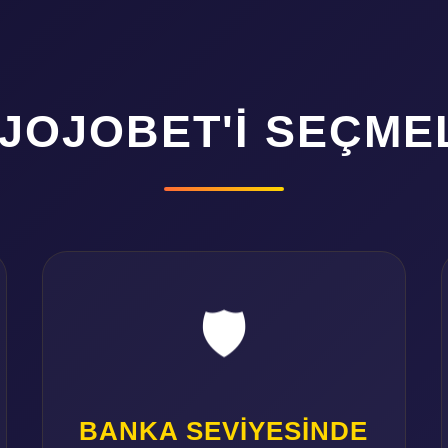
JOJOBET'I SEÇMEL
🛡️
BANKA SEVIYESINDE