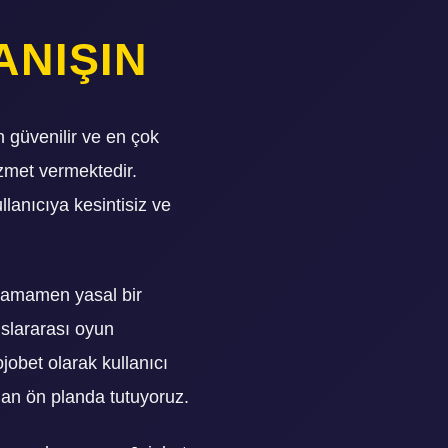
ANIŞIN
n güvenilir ve en çok
izmet vermektedir.
llanıcıya kesintisiz ve
tamamen yasal bir
uslararası oyun
ojobet olarak kullanıcı
man ön planda tutuyoruz.