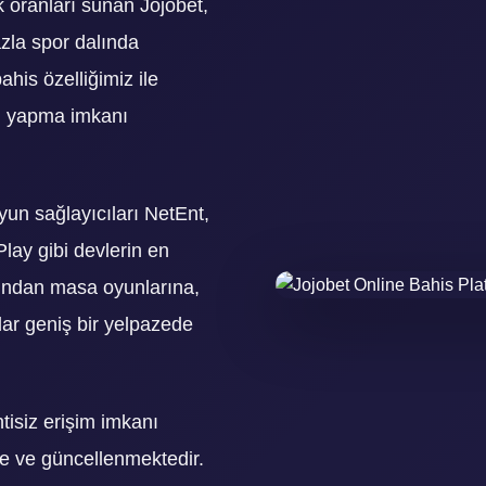
 oranları sunan Jojobet,
azla spor dalında
his özelliğimiz ile
on yapma imkanı
un sağlayıcıları NetEnt,
ay gibi devlerin en
arından masa oyunlarına,
dar geniş bir yelpazede
ntisiz erişim imkanı
te ve güncellenmektedir.