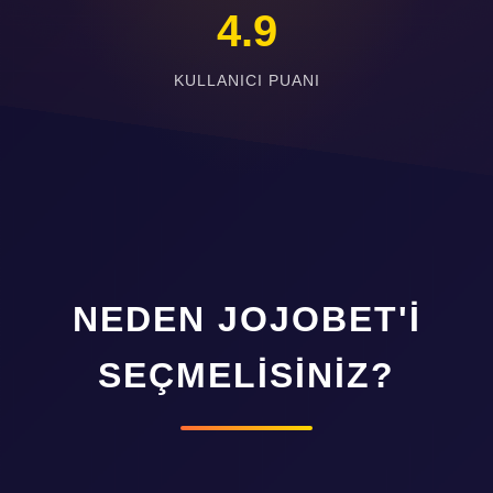
4.9
KULLANICI PUANI
NEDEN JOJOBET'I
SEÇMELISINIZ?