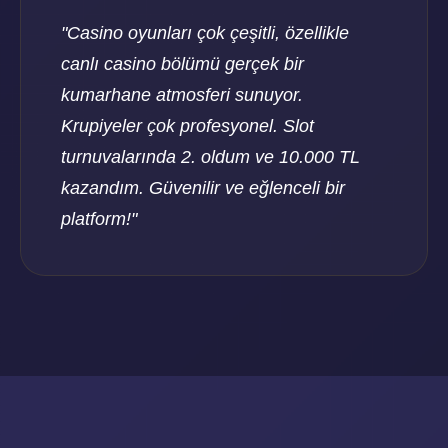
"Casino oyunları çok çeşitli, özellikle
canlı casino bölümü gerçek bir
kumarhane atmosferi sunuyor.
Krupiyeler çok profesyonel. Slot
turnuvalarında 2. oldum ve 10.000 TL
kazandım. Güvenilir ve eğlenceli bir
platform!"