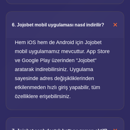
+
6. Jojobet mobil uygulaması nasıl indirilir?
Hem iOS hem de Android için Jojobet
mobil uygulamamız mevcuttur. App Store
ve Google Play üzerinden "Jojobet"
aratarak indirebilirsiniz. Uygulama
sayesinde adres değişikliklerinden
etkilenmeden hızlı giriş yapabilir, tüm
özelliklere erişebilirsiniz.