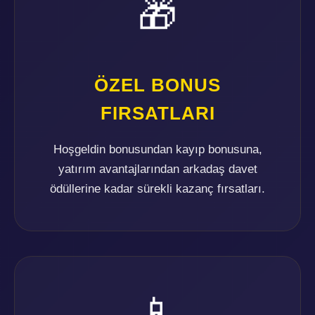
🎁
ÖZEL BONUS
FIRSATLARI
Hoşgeldin bonusundan kayıp bonusuna,
yatırım avantajlarından arkadaş davet
ödüllerine kadar sürekli kazanç fırsatları.