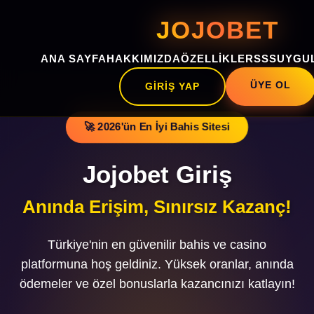
JOJOBET
ANA SAYFA
HAKKIMIZDA
ÖZELLIKLER
SSS
UYGU
ÜYE OL
GIRIŞ YAP
🚀 2026'ün En İyi Bahis Sitesi
Jojobet Giriş
Anında Erişim, Sınırsız Kazanç!
Türkiye'nin en güvenilir bahis ve casino
platformuna hoş geldiniz. Yüksek oranlar, anında
ödemeler ve özel bonuslarla kazancınızı katlayın!