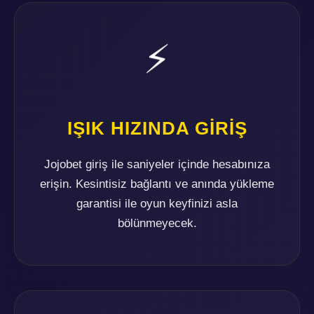
⚡
IŞIK HIZINDA GIRIŞ
Jojobet giriş ile saniyeler içinde hesabınıza
erişin. Kesintisiz bağlantı ve anında yükleme
garantisi ile oyun keyfinizi asla
bölünmeyecek.