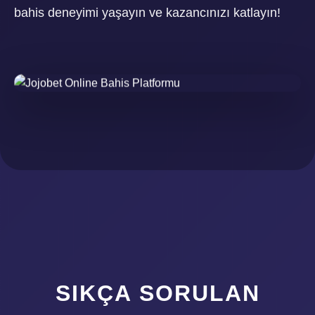
bahis deneyimi yaşayın ve kazancınızı katlayın!
SIKÇA SORULAN