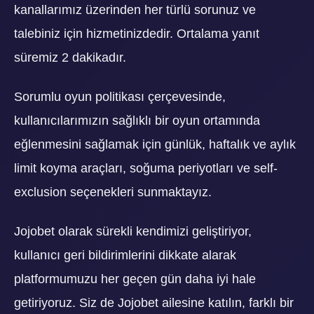
kanallarımız üzerinden her türlü sorunuz ve
talebiniz için hizmetinizdedir. Ortalama yanıt
süremiz 2 dakikadır.
Sorumlu oyun politikası çerçevesinde,
kullanıcılarımızın sağlıklı bir oyun ortamında
eğlenmesini sağlamak için günlük, haftalık ve aylık
limit koyma araçları, soğuma periyotları ve self-
exclusion seçenekleri sunmaktayız.
Jojobet olarak sürekli kendimizi geliştiriyor,
kullanıcı geri bildirimlerini dikkate alarak
platformumuzu her geçen gün daha iyi hale
getiriyoruz. Siz de Jojobet ailesine katılın, farklı bir