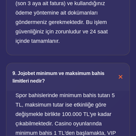
(son 3 aya ait fatura) ve kullandığınız
ödeme yöntemine ait dokümanları
göndermeniz gerekmektedir. Bu işlem
güvenliğiniz için zorunludur ve 24 saat
içinde tamamlanır.
9. Jojobet minimum ve maksimum bahis
+
limitleri nedir?
Spor bahislerinde minimum bahis tutarı 5
TL, maksimum tutar ise etkinliğe göre
değişmekle birlikte 100.000 TL'ye kadar
çıkabilmektedir. Casino oyunlarında
minimum bahis 1 TL'den başlamakta, VIP