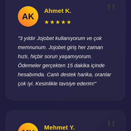
Ahmet K.
AK
★★★★★
"3 yıldır Jojobet kullanıyorum ve çok
memnunum. Jojobet giriş her zaman
hızlı, hiçbir sorun yaşamıyorum.
Ödemeler gerçekten 15 dakika içinde
hesabımda. Canlı destek harika, oranlar
çok iyi. Kesinlikle tavsiye ederim!"
Mehmet Y.